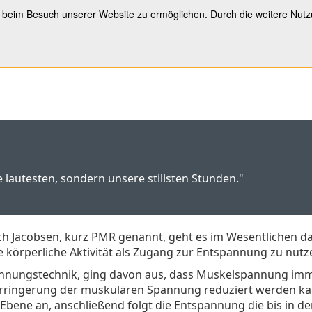
s beim Besuch unserer Website zu ermöglichen. Durch die weitere Nut
e
Team
Business
BGM
Privat
Kontakt
e lautesten, sondern unsere stillsten Stunden."
ch Jacobsen, kurz PMR genannt, geht es im Wesentlichen 
 körperliche Aktivität als Zugang zur Entspannung zu nutz
annungstechnik, ging davon aus, dass Muskelspannung imm
Verringerung der muskulären Spannung reduziert werden ka
bene an, anschließend folgt die Entspannung die bis in de