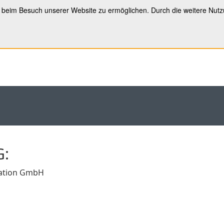
s beim Besuch unserer Website zu ermöglichen. Durch die weitere Nut
e
Team
Business
BGM
Privat
Kontakt
G:
kation GmbH