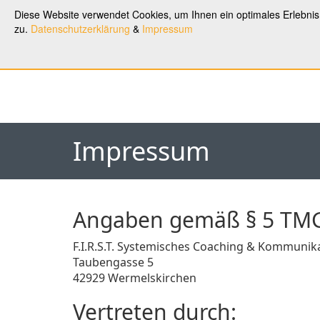
Diese Website verwendet Cookies, um Ihnen ein optimales Erlebni
F.I.R.S.T.
Coaching
Hom
zu.
Datenschutzerklärung
&
Impressum
Impressum
Angaben gemäß § 5 TM
F.I.R.S.T. Systemisches Coaching & Kommuni
Taubengasse 5
42929 Wermelskirchen
Vertreten durch: